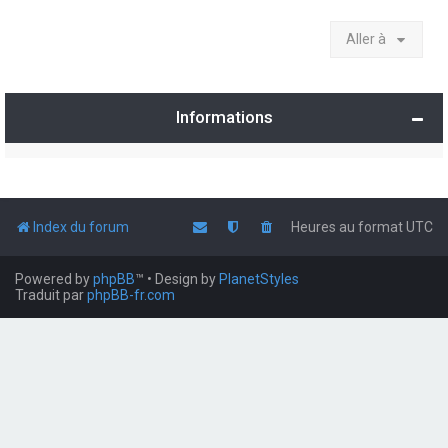
Aller à
Informations
Index du forum
Heures au format
UTC
Powered by
phpBB
™
• Design by
PlanetStyles
Traduit par
phpBB-fr.com