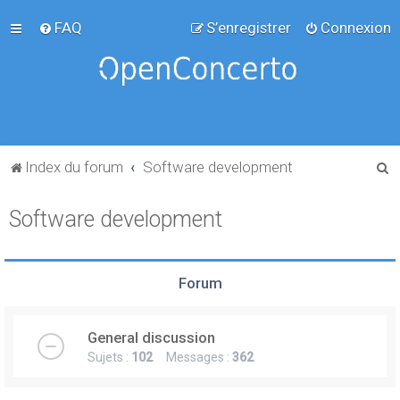
FAQ
S’enregistrer
Connexion
R
Index du forum
Software development
e
Software development
c
h
e
Forum
r
c
General discussion
h
Sujets :
102
Messages :
362
e
r