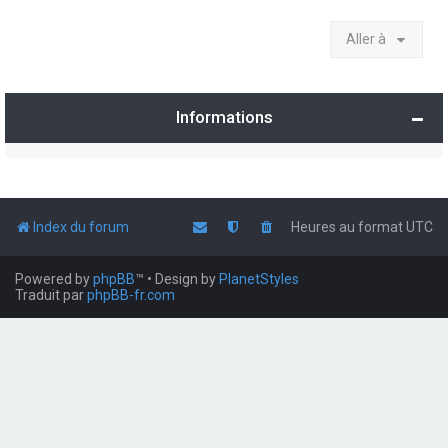
Aller à
Informations
Index du forum
Heures au format
UTC
Powered by
phpBB
™
• Design by
PlanetStyles
Traduit par
phpBB-fr.com