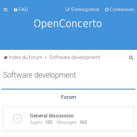
FAQ
S’enregistrer
Connexion
R
Index du forum
Software development
e
Software development
c
h
e
Forum
r
c
General discussion
h
Sujets :
102
Messages :
362
e
r