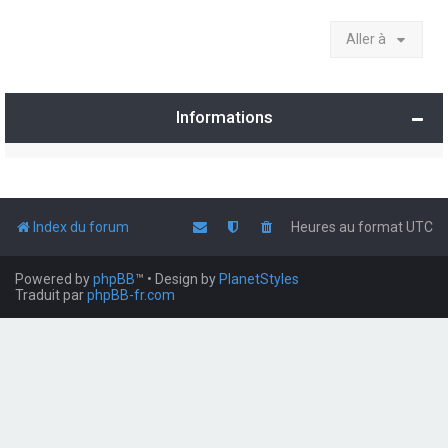
Aller à
Informations
Index du forum
Heures au format
UTC
Powered by
phpBB
™
• Design by
PlanetStyles
Traduit par
phpBB-fr.com