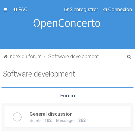
FAQ
S’enregistrer
Connexion
R
Index du forum
Software development
e
Software development
c
h
e
Forum
r
c
General discussion
h
Sujets :
102
Messages :
362
e
r