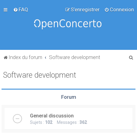
FAQ
S’enregistrer
Connexion
R
Index du forum
Software development
e
Software development
c
h
e
Forum
r
c
General discussion
h
Sujets :
102
Messages :
362
e
r