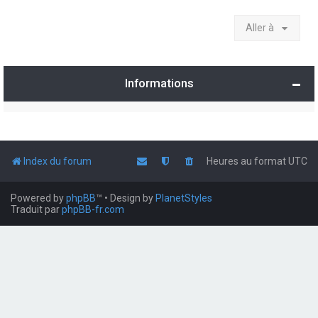
Aller à
Informations
Index du forum
Heures au format
UTC
Powered by
phpBB
™
• Design by
PlanetStyles
Traduit par
phpBB-fr.com