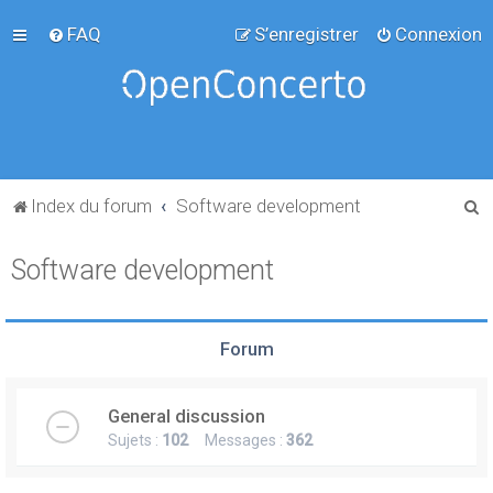
FAQ
S’enregistrer
Connexion
R
Index du forum
Software development
e
Software development
c
h
e
Forum
r
c
General discussion
h
Sujets :
102
Messages :
362
e
r