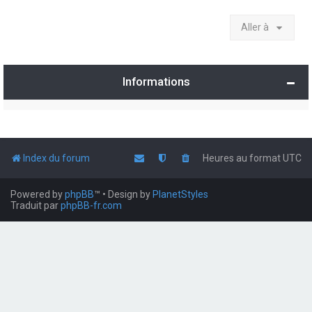
Aller à
Informations
Index du forum
Heures au format
UTC
Powered by
phpBB
™
• Design by
PlanetStyles
Traduit par
phpBB-fr.com