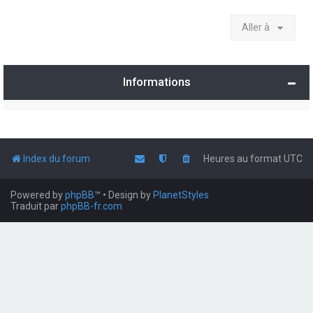
Aller à
Informations
Index du forum
Heures au format
UTC
Powered by
phpBB
™
• Design by
PlanetStyles
Traduit par
phpBB-fr.com