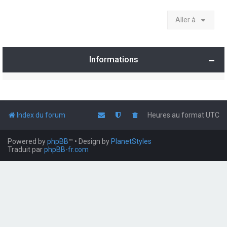
Aller à
Informations
Index du forum
Heures au format
UTC
Powered by
phpBB
™
• Design by
PlanetStyles
Traduit par
phpBB-fr.com