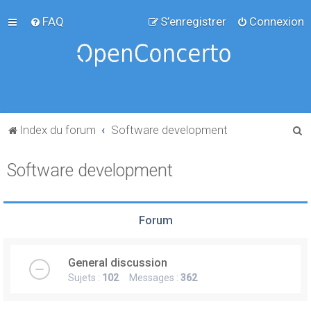
FAQ
S’enregistrer
Connexion
R
Index du forum
Software development
e
Software development
c
h
e
Forum
r
c
General discussion
h
Sujets :
102
Messages :
362
e
r