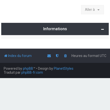
Aller à
Informations
Index du forum
Heures au format
UTC
Powered by
phpBB
™
• Design by
PlanetStyles
Traduit par
phpBB-fr.com