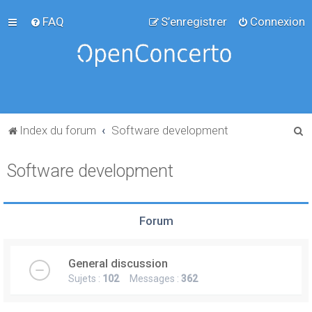
FAQ
S’enregistrer
Connexion
R
Index du forum
Software development
e
Software development
c
h
e
Forum
r
c
General discussion
h
Sujets :
102
Messages :
362
e
r