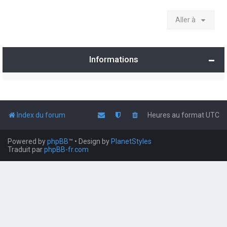
Aller à
Informations
Index du forum
Heures au format
UTC
Powered by
phpBB
™
• Design by
PlanetStyles
Traduit par
phpBB-fr.com