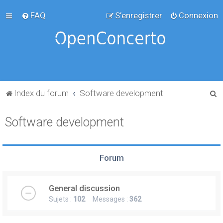
FAQ
S’enregistrer
Connexion
R
Index du forum
Software development
e
Software development
c
h
e
Forum
r
c
General discussion
h
Sujets :
102
Messages :
362
e
r