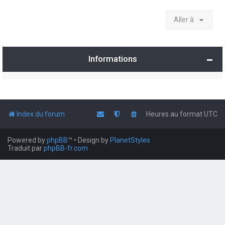
Aller à
Informations
Index du forum
Heures au format
UTC
Powered by
phpBB
™
• Design by
PlanetStyles
Traduit par
phpBB-fr.com