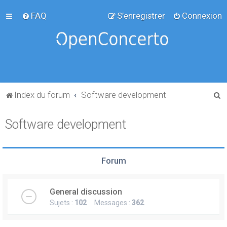
FAQ
S’enregistrer
Connexion
R
Index du forum
Software development
e
Software development
c
h
e
Forum
r
c
General discussion
h
Sujets :
102
Messages :
362
e
r