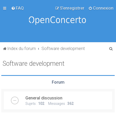
FAQ
S’enregistrer
Connexion
R
Index du forum
Software development
e
Software development
c
h
e
Forum
r
c
General discussion
h
Sujets :
102
Messages :
362
e
r