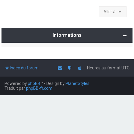
Aller à
Informations
Index du forum
Heures au format
UTC
Powered by
phpBB
™
• Design by
PlanetStyles
Traduit par
phpBB-fr.com