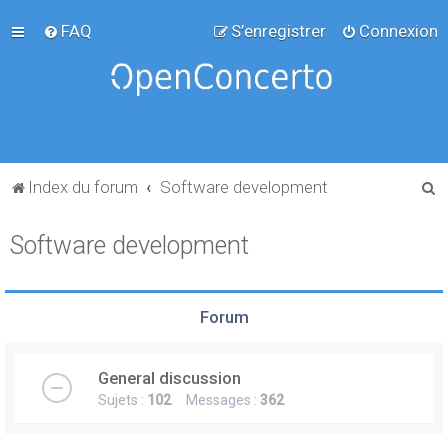
FAQ
S’enregistrer
Connexion
R
Index du forum
Software development
e
Software development
c
h
e
Forum
r
c
General discussion
h
Sujets :
102
Messages :
362
e
r