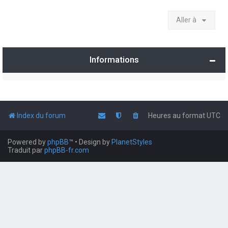
Aller à
Informations
Index du forum
Heures au format
UTC
Powered by
phpBB
™
• Design by
PlanetStyles
Traduit par
phpBB-fr.com