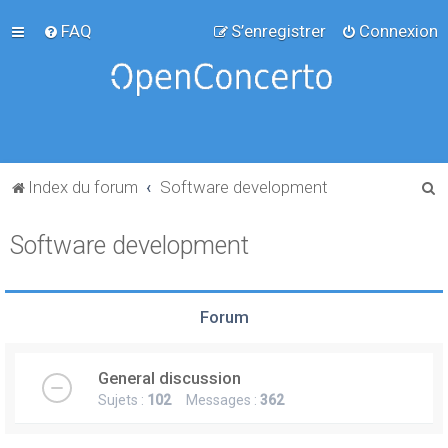
FAQ
S’enregistrer
Connexion
R
Index du forum
Software development
e
Software development
c
h
e
Forum
r
c
General discussion
h
Sujets :
102
Messages :
362
e
r