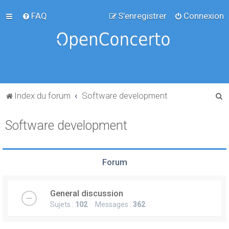
FAQ
S’enregistrer
Connexion
R
Index du forum
Software development
e
Software development
c
h
e
Forum
r
c
General discussion
h
Sujets :
102
Messages :
362
e
r