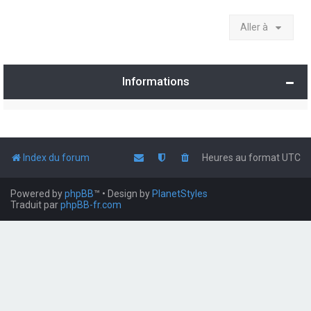
Aller à
Informations
Index du forum
Heures au format
UTC
Powered by
phpBB
™
• Design by
PlanetStyles
Traduit par
phpBB-fr.com