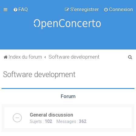
FAQ
S’enregistrer
Connexion
R
Index du forum
Software development
e
Software development
c
h
e
Forum
r
c
General discussion
h
Sujets :
102
Messages :
362
e
r