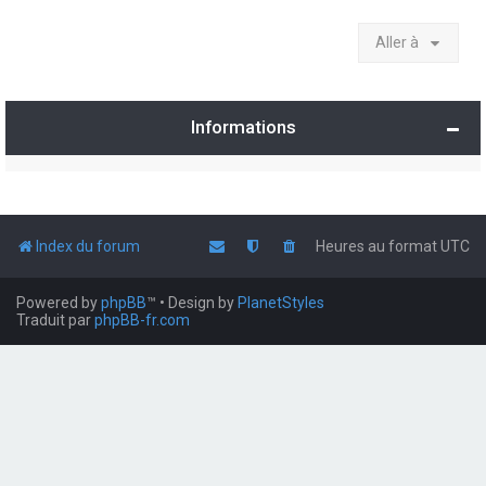
Aller à
Informations
Index du forum
Heures au format
UTC
Powered by
phpBB
™
• Design by
PlanetStyles
Traduit par
phpBB-fr.com