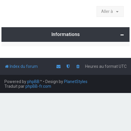
Aller à
Informations
Index du forum
Heures au format
UTC
Powered by
phpBB
™
• Design by
PlanetStyles
Traduit par
phpBB-fr.com