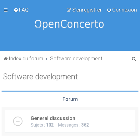
FAQ
S’enregistrer
Connexion
R
Index du forum
Software development
e
Software development
c
h
e
Forum
r
c
General discussion
h
Sujets :
102
Messages :
362
e
r