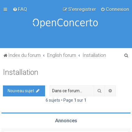
FAQ
S’enregistrer
Connexion
R
Index du forum
English forum
Installation
e
Installation
c
h
e
Rechercher
Recherch
Nouveau sujet
r
6 sujets • Page
1
sur
1
c
h
Annonces
e
r