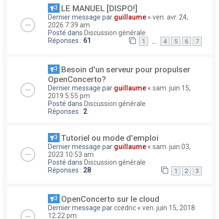
LE MANUEL [DISPO!]
Dernier message par
guillaume
«
ven. avr. 24,
2026 7:39 am
Posté dans
Discussion générale
Réponses :
61
…
1
4
5
6
7
Besoin d'un serveur pour propulser
OpenConcerto?
Dernier message par
guillaume
«
sam. juin 15,
2019 5:55 pm
Posté dans
Discussion générale
Réponses :
2
Tutoriel ou mode d'emploi
Dernier message par
guillaume
«
sam. juin 03,
2023 10:53 am
Posté dans
Discussion générale
Réponses :
28
1
2
3
OpenConcerto sur le cloud
Dernier message par
ccedric
«
ven. juin 15, 2018
12:22 pm