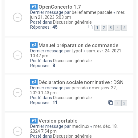
OpenConcerto 1.7
Dernier message par
belleflamme pascale
«
mer.
juin 21, 2023 5:03 pm
Posté dans
Discussion générale
Réponses :
45
1
2
3
4
5
Manuel préparation de commande
Dernier message par
Lypof
«
sam. avr. 24, 2021
10:47 pm
Posté dans
Discussion générale
Réponses :
8
Déclaration sociale nominative : DSN
Dernier message par
percoda
«
mer. janv. 22,
2020 1:43 pm
Posté dans
Discussion générale
Réponses :
11
1
2
Version portable
Dernier message par
meclinux
«
mer. déc. 18,
2024 7:54 pm
Posté dans
Discussion générale