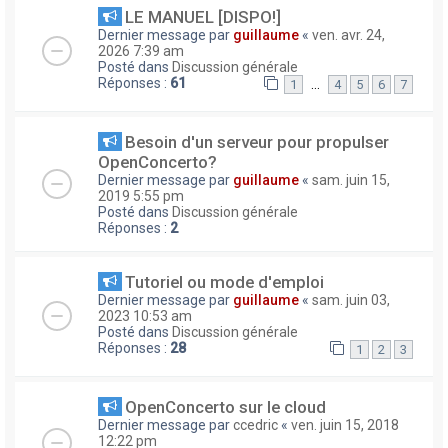
LE MANUEL [DISPO!]
Dernier message par
guillaume
«
ven. avr. 24,
2026 7:39 am
Posté dans
Discussion générale
Réponses :
61
…
1
4
5
6
7
Besoin d'un serveur pour propulser
OpenConcerto?
Dernier message par
guillaume
«
sam. juin 15,
2019 5:55 pm
Posté dans
Discussion générale
Réponses :
2
Tutoriel ou mode d'emploi
Dernier message par
guillaume
«
sam. juin 03,
2023 10:53 am
Posté dans
Discussion générale
Réponses :
28
1
2
3
OpenConcerto sur le cloud
Dernier message par
ccedric
«
ven. juin 15, 2018
12:22 pm