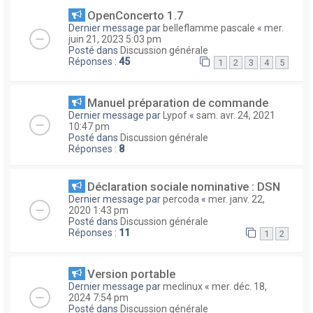
OpenConcerto 1.7
Dernier message par
belleflamme pascale
«
mer.
juin 21, 2023 5:03 pm
Posté dans
Discussion générale
Réponses :
45
1
2
3
4
5
Manuel préparation de commande
Dernier message par
Lypof
«
sam. avr. 24, 2021
10:47 pm
Posté dans
Discussion générale
Réponses :
8
Déclaration sociale nominative : DSN
Dernier message par
percoda
«
mer. janv. 22,
2020 1:43 pm
Posté dans
Discussion générale
Réponses :
11
1
2
Version portable
Dernier message par
meclinux
«
mer. déc. 18,
2024 7:54 pm
Posté dans
Discussion générale