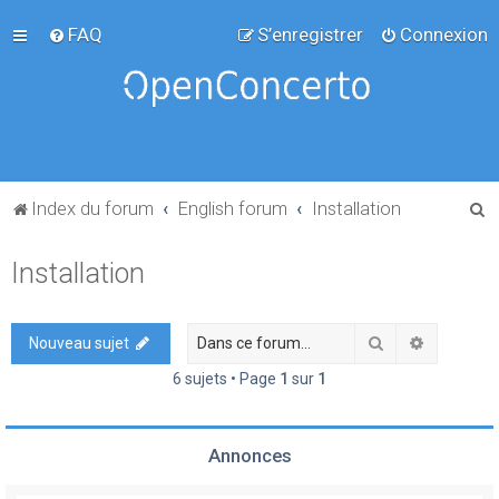
FAQ
S’enregistrer
Connexion
R
Index du forum
English forum
Installation
e
Installation
c
h
e
Rechercher
Recherch
Nouveau sujet
r
6 sujets • Page
1
sur
1
c
h
Annonces
e
r