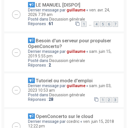
LE MANUEL [DISPO!]
Dernier message par
guillaume
«
ven. avr. 24,
2026 7:39 am
Posté dans
Discussion générale
Réponses :
61
…
1
4
5
6
7
Besoin d'un serveur pour propulser
OpenConcerto?
Dernier message par
guillaume
«
sam. juin 15,
2019 5:55 pm
Posté dans
Discussion générale
Réponses :
2
Tutoriel ou mode d'emploi
Dernier message par
guillaume
«
sam. juin 03,
2023 10:53 am
Posté dans
Discussion générale
Réponses :
28
1
2
3
OpenConcerto sur le cloud
Dernier message par
ccedric
«
ven. juin 15, 2018
12:22 pm