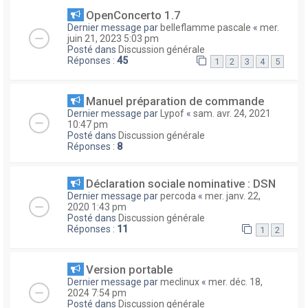
OpenConcerto 1.7
Dernier message par
belleflamme pascale
«
mer.
juin 21, 2023 5:03 pm
Posté dans
Discussion générale
Réponses :
45
1
2
3
4
5
Manuel préparation de commande
Dernier message par
Lypof
«
sam. avr. 24, 2021
10:47 pm
Posté dans
Discussion générale
Réponses :
8
Déclaration sociale nominative : DSN
Dernier message par
percoda
«
mer. janv. 22,
2020 1:43 pm
Posté dans
Discussion générale
Réponses :
11
1
2
Version portable
Dernier message par
meclinux
«
mer. déc. 18,
2024 7:54 pm
Posté dans
Discussion générale