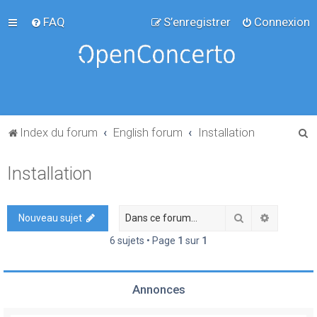
FAQ
S’enregistrer
Connexion
R
Index du forum
English forum
Installation
e
Installation
c
h
e
Rechercher
Recherch
Nouveau sujet
r
6 sujets • Page
1
sur
1
c
h
Annonces
e
r