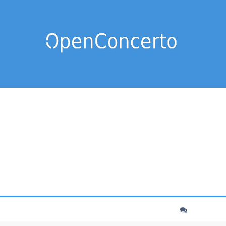
cher
echerche avancée