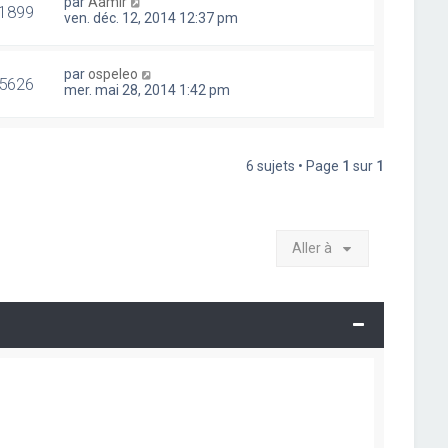
par
Aamir
1899
ven. déc. 12, 2014 12:37 pm
par
ospeleo
5626
mer. mai 28, 2014 1:42 pm
6 sujets • Page
1
sur
1
Aller à