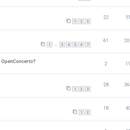
22
5
1
2
3
61
20
…
1
3
4
5
6
7
er OpenConcerto?
2
1
28
36
1
2
3
18
4
1
2