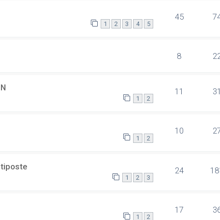
45
7
1
2
3
4
5
8
2
SN
11
3
1
2
10
2
1
2
ltiposte
24
18
1
2
3
17
3
1
2