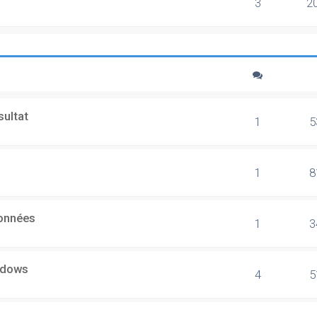
3
2
sultat
1
5
1
8
données
1
3
ndows
4
5