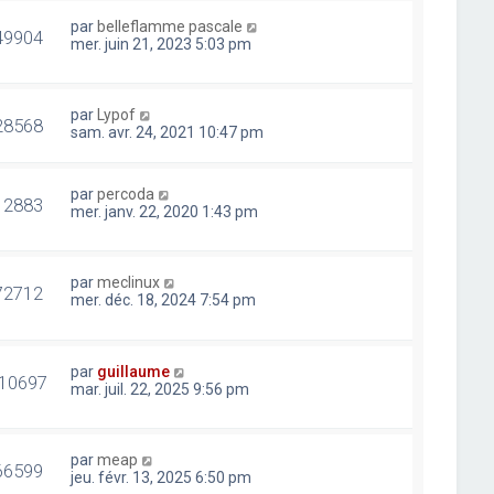
par
belleflamme pascale
49904
mer. juin 21, 2023 5:03 pm
par
Lypof
28568
sam. avr. 24, 2021 10:47 pm
par
percoda
12883
mer. janv. 22, 2020 1:43 pm
par
meclinux
72712
mer. déc. 18, 2024 7:54 pm
par
guillaume
10697
mar. juil. 22, 2025 9:56 pm
par
meap
66599
jeu. févr. 13, 2025 6:50 pm