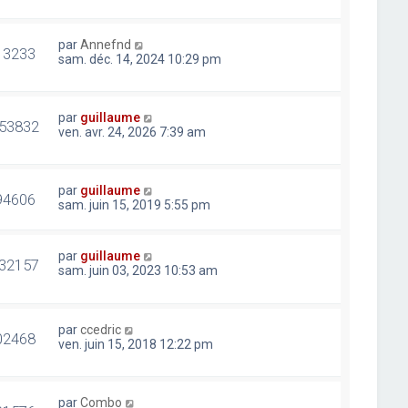
par
Annefnd
13233
sam. déc. 14, 2024 10:29 pm
par
guillaume
53832
ven. avr. 24, 2026 7:39 am
par
guillaume
94606
sam. juin 15, 2019 5:55 pm
par
guillaume
32157
sam. juin 03, 2023 10:53 am
par
ccedric
02468
ven. juin 15, 2018 12:22 pm
par
Combo