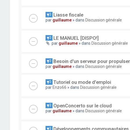
Liasse fiscale
par
guillaume
» dans
Discussion générale
LE MANUEL [DISPO!]
par
guillaume
» dans
Discussion générale
Besoin d'un serveur pour propuls
par
guillaume
» dans
Discussion générale
Tutoriel ou mode d'emploi
par
Enzo66
» dans
Discussion générale
OpenConcerto sur le cloud
par
guillaume
» dans
Discussion générale
Développements communautaires