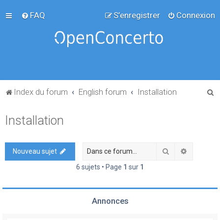
FAQ
S’enregistrer
Connexion
R
Index du forum
English forum
Installation
e
Installation
c
h
e
Rechercher
Recherch
Nouveau sujet
r
6 sujets • Page
1
sur
1
c
h
Annonces
e
r