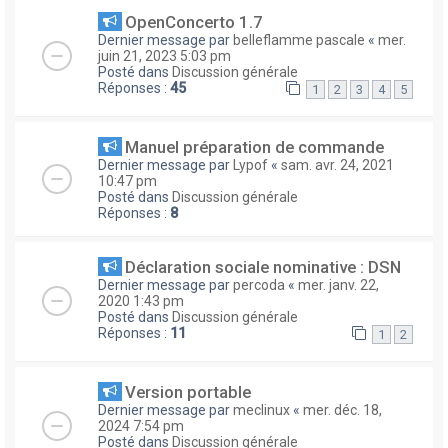
OpenConcerto 1.7
Dernier message par
belleflamme pascale
«
mer.
juin 21, 2023 5:03 pm
Posté dans
Discussion générale
Réponses :
45
1
2
3
4
5
Manuel préparation de commande
Dernier message par
Lypof
«
sam. avr. 24, 2021
10:47 pm
Posté dans
Discussion générale
Réponses :
8
Déclaration sociale nominative : DSN
Dernier message par
percoda
«
mer. janv. 22,
2020 1:43 pm
Posté dans
Discussion générale
Réponses :
11
1
2
Version portable
Dernier message par
meclinux
«
mer. déc. 18,
2024 7:54 pm
Posté dans
Discussion générale