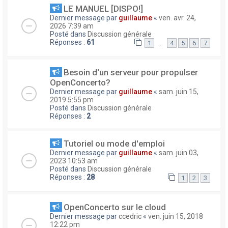
LE MANUEL [DISPO!]
Dernier message par
guillaume
«
ven. avr. 24,
2026 7:39 am
Posté dans
Discussion générale
Réponses :
61
…
1
4
5
6
7
Besoin d'un serveur pour propulser
OpenConcerto?
Dernier message par
guillaume
«
sam. juin 15,
2019 5:55 pm
Posté dans
Discussion générale
Réponses :
2
Tutoriel ou mode d'emploi
Dernier message par
guillaume
«
sam. juin 03,
2023 10:53 am
Posté dans
Discussion générale
Réponses :
28
1
2
3
OpenConcerto sur le cloud
Dernier message par
ccedric
«
ven. juin 15, 2018
12:22 pm