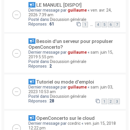
LE MANUEL [DISPO!]
Dernier message par
guillaume
«
ven. avr. 24,
2026 7:39 am
Posté dans
Discussion générale
Réponses :
61
…
1
4
5
6
7
Besoin d'un serveur pour propulser
OpenConcerto?
Dernier message par
guillaume
«
sam. juin 15,
2019 5:55 pm
Posté dans
Discussion générale
Réponses :
2
Tutoriel ou mode d'emploi
Dernier message par
guillaume
«
sam. juin 03,
2023 10:53 am
Posté dans
Discussion générale
Réponses :
28
1
2
3
OpenConcerto sur le cloud
Dernier message par
ccedric
«
ven. juin 15, 2018
12:22 pm