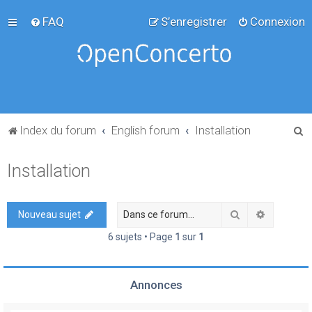
FAQ
S’enregistrer
Connexion
R
Index du forum
English forum
Installation
e
Installation
c
h
e
Rechercher
Recherch
Nouveau sujet
r
6 sujets • Page
1
sur
1
c
h
Annonces
e
r