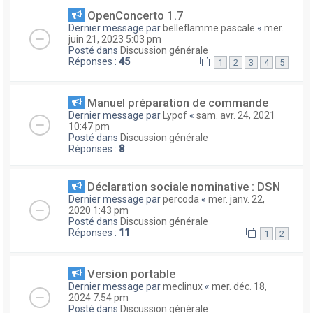
OpenConcerto 1.7
Dernier message par
belleflamme pascale
«
mer.
juin 21, 2023 5:03 pm
Posté dans
Discussion générale
Réponses :
45
1
2
3
4
5
Manuel préparation de commande
Dernier message par
Lypof
«
sam. avr. 24, 2021
10:47 pm
Posté dans
Discussion générale
Réponses :
8
Déclaration sociale nominative : DSN
Dernier message par
percoda
«
mer. janv. 22,
2020 1:43 pm
Posté dans
Discussion générale
Réponses :
11
1
2
Version portable
Dernier message par
meclinux
«
mer. déc. 18,
2024 7:54 pm
Posté dans
Discussion générale