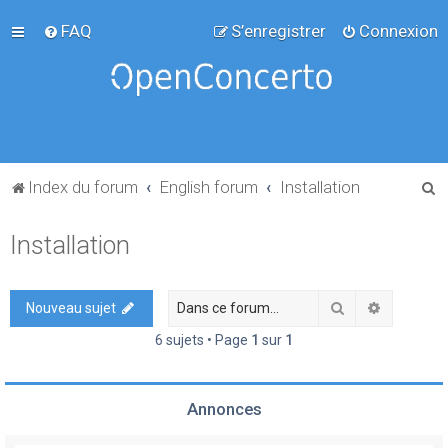
FAQ
S’enregistrer
Connexion
R
Index du forum
English forum
Installation
e
Installation
c
h
e
Rechercher
Recherch
Nouveau sujet
r
6 sujets • Page
1
sur
1
c
h
Annonces
e
r