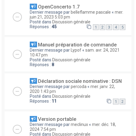
OpenConcerto 1.7
Dernier message par
belleflamme pascale
«
mer.
juin 21, 2023 5:03 pm
Posté dans
Discussion générale
Réponses :
45
1
2
3
4
5
Manuel préparation de commande
Dernier message par
Lypof
«
sam. avr. 24, 2021
10:47 pm
Posté dans
Discussion générale
Réponses :
8
Déclaration sociale nominative : DSN
Dernier message par
percoda
«
mer. janv. 22,
2020 1:43 pm
Posté dans
Discussion générale
Réponses :
11
1
2
Version portable
Dernier message par
meclinux
«
mer. déc. 18,
2024 7:54 pm
Posté dans
Discussion générale