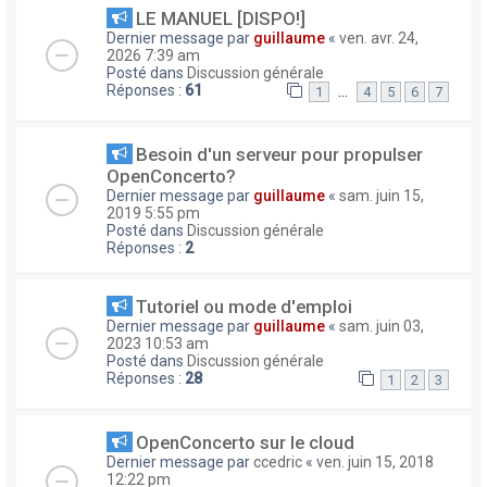
LE MANUEL [DISPO!]
Dernier message par
guillaume
«
ven. avr. 24,
2026 7:39 am
Posté dans
Discussion générale
Réponses :
61
…
1
4
5
6
7
Besoin d'un serveur pour propulser
OpenConcerto?
Dernier message par
guillaume
«
sam. juin 15,
2019 5:55 pm
Posté dans
Discussion générale
Réponses :
2
Tutoriel ou mode d'emploi
Dernier message par
guillaume
«
sam. juin 03,
2023 10:53 am
Posté dans
Discussion générale
Réponses :
28
1
2
3
OpenConcerto sur le cloud
Dernier message par
ccedric
«
ven. juin 15, 2018
12:22 pm