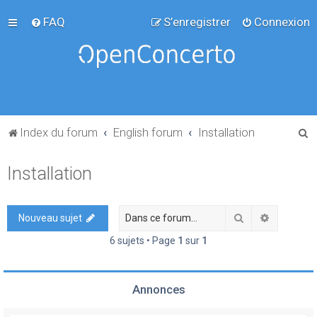
FAQ
S’enregistrer
Connexion
R
Index du forum
English forum
Installation
e
Installation
c
h
e
Rechercher
Recherch
Nouveau sujet
r
6 sujets • Page
1
sur
1
c
h
Annonces
e
r