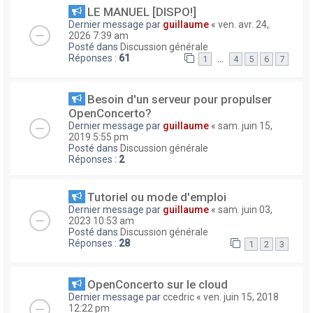
LE MANUEL [DISPO!]
Dernier message par
guillaume
«
ven. avr. 24,
2026 7:39 am
Posté dans
Discussion générale
Réponses :
61
…
1
4
5
6
7
Besoin d'un serveur pour propulser
OpenConcerto?
Dernier message par
guillaume
«
sam. juin 15,
2019 5:55 pm
Posté dans
Discussion générale
Réponses :
2
Tutoriel ou mode d'emploi
Dernier message par
guillaume
«
sam. juin 03,
2023 10:53 am
Posté dans
Discussion générale
Réponses :
28
1
2
3
OpenConcerto sur le cloud
Dernier message par
ccedric
«
ven. juin 15, 2018
12:22 pm