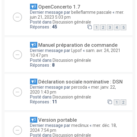
OpenConcerto 1.7
Dernier message par
belleflamme pascale
«
mer.
juin 21, 2023 5:03 pm
Posté dans
Discussion générale
Réponses :
45
1
2
3
4
5
Manuel préparation de commande
Dernier message par
Lypof
«
sam. avr. 24, 2021
10:47 pm
Posté dans
Discussion générale
Réponses :
8
Déclaration sociale nominative : DSN
Dernier message par
percoda
«
mer. janv. 22,
2020 1:43 pm
Posté dans
Discussion générale
Réponses :
11
1
2
Version portable
Dernier message par
meclinux
«
mer. déc. 18,
2024 7:54 pm
Posté dans
Discussion générale