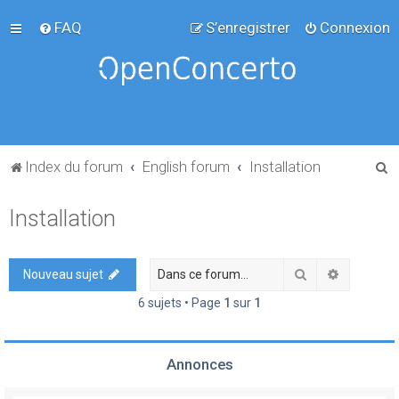
FAQ
S’enregistrer
Connexion
R
Index du forum
English forum
Installation
e
Installation
c
h
e
Rechercher
Recherch
Nouveau sujet
r
6 sujets • Page
1
sur
1
c
h
Annonces
e
r