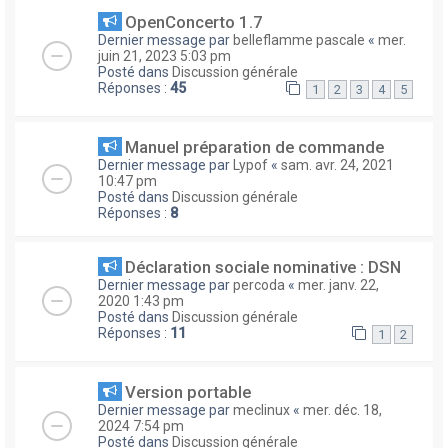
OpenConcerto 1.7
Dernier message par
belleflamme pascale
«
mer.
juin 21, 2023 5:03 pm
Posté dans
Discussion générale
Réponses :
45
1
2
3
4
5
Manuel préparation de commande
Dernier message par
Lypof
«
sam. avr. 24, 2021
10:47 pm
Posté dans
Discussion générale
Réponses :
8
Déclaration sociale nominative : DSN
Dernier message par
percoda
«
mer. janv. 22,
2020 1:43 pm
Posté dans
Discussion générale
Réponses :
11
1
2
Version portable
Dernier message par
meclinux
«
mer. déc. 18,
2024 7:54 pm
Posté dans
Discussion générale