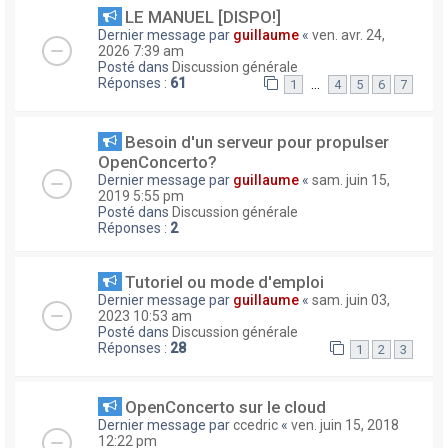
LE MANUEL [DISPO!]
Dernier message par
guillaume
«
ven. avr. 24,
2026 7:39 am
Posté dans
Discussion générale
Réponses :
61
…
1
4
5
6
7
Besoin d'un serveur pour propulser
OpenConcerto?
Dernier message par
guillaume
«
sam. juin 15,
2019 5:55 pm
Posté dans
Discussion générale
Réponses :
2
Tutoriel ou mode d'emploi
Dernier message par
guillaume
«
sam. juin 03,
2023 10:53 am
Posté dans
Discussion générale
Réponses :
28
1
2
3
OpenConcerto sur le cloud
Dernier message par
ccedric
«
ven. juin 15, 2018
12:22 pm