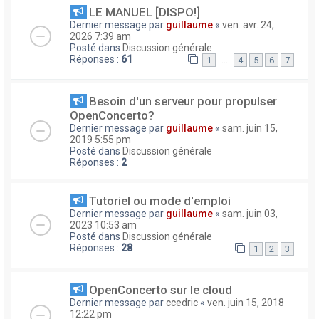
LE MANUEL [DISPO!]
Dernier message par
guillaume
«
ven. avr. 24,
2026 7:39 am
Posté dans
Discussion générale
Réponses :
61
…
1
4
5
6
7
Besoin d'un serveur pour propulser
OpenConcerto?
Dernier message par
guillaume
«
sam. juin 15,
2019 5:55 pm
Posté dans
Discussion générale
Réponses :
2
Tutoriel ou mode d'emploi
Dernier message par
guillaume
«
sam. juin 03,
2023 10:53 am
Posté dans
Discussion générale
Réponses :
28
1
2
3
OpenConcerto sur le cloud
Dernier message par
ccedric
«
ven. juin 15, 2018
12:22 pm