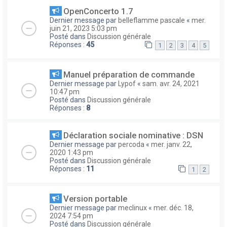
OpenConcerto 1.7
Dernier message par
belleflamme pascale
«
mer.
juin 21, 2023 5:03 pm
Posté dans
Discussion générale
Réponses :
45
1
2
3
4
5
Manuel préparation de commande
Dernier message par
Lypof
«
sam. avr. 24, 2021
10:47 pm
Posté dans
Discussion générale
Réponses :
8
Déclaration sociale nominative : DSN
Dernier message par
percoda
«
mer. janv. 22,
2020 1:43 pm
Posté dans
Discussion générale
Réponses :
11
1
2
Version portable
Dernier message par
meclinux
«
mer. déc. 18,
2024 7:54 pm
Posté dans
Discussion générale