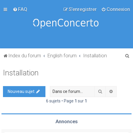
FAQ
S’enregistrer
Connexion
R
Index du forum
English forum
Installation
e
Installation
c
h
e
Rechercher
Recherch
Nouveau sujet
r
6 sujets • Page
1
sur
1
c
h
Annonces
e
r