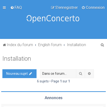
FAQ
S’enregistrer
Connexion
R
Index du forum
English forum
Installation
e
Installation
c
h
e
Rechercher
Recherch
Nouveau sujet
r
6 sujets • Page
1
sur
1
c
h
Annonces
e
r