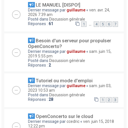
LE MANUEL [DISPO!]
Dernier message par
guillaume
«
ven. avr. 24,
2026 7:39 am
Posté dans
Discussion générale
Réponses :
61
…
1
4
5
6
7
Besoin d'un serveur pour propulser
OpenConcerto?
Dernier message par
guillaume
«
sam. juin 15,
2019 5:55 pm
Posté dans
Discussion générale
Réponses :
2
Tutoriel ou mode d'emploi
Dernier message par
guillaume
«
sam. juin 03,
2023 10:53 am
Posté dans
Discussion générale
Réponses :
28
1
2
3
OpenConcerto sur le cloud
Dernier message par
ccedric
«
ven. juin 15, 2018
12:22 pm