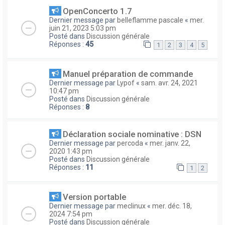
OpenConcerto 1.7
Dernier message par
belleflamme pascale
«
mer.
juin 21, 2023 5:03 pm
Posté dans
Discussion générale
Réponses :
45
1
2
3
4
5
Manuel préparation de commande
Dernier message par
Lypof
«
sam. avr. 24, 2021
10:47 pm
Posté dans
Discussion générale
Réponses :
8
Déclaration sociale nominative : DSN
Dernier message par
percoda
«
mer. janv. 22,
2020 1:43 pm
Posté dans
Discussion générale
Réponses :
11
1
2
Version portable
Dernier message par
meclinux
«
mer. déc. 18,
2024 7:54 pm
Posté dans
Discussion générale