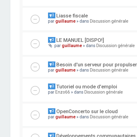
Liasse fiscale
par
guillaume
» dans
Discussion générale
LE MANUEL [DISPO!]
par
guillaume
» dans
Discussion générale
Besoin d'un serveur pour propuls
par
guillaume
» dans
Discussion générale
Tutoriel ou mode d'emploi
par
Enzo66
» dans
Discussion générale
OpenConcerto sur le cloud
par
guillaume
» dans
Discussion générale
Développements communautaires