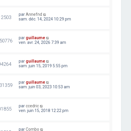
par
Annefnd
12503
sam. déc. 14, 2024 10:29 pm
par
guillaume
50776
ven. avr. 24, 2026 7:39 am
par
guillaume
94264
sam. juin 15, 2019 5:55 pm
par
guillaume
31359
sam. juin 03, 2023 10:53 am
par
ccedric
01855
ven. juin 15, 2018 12:22 pm
par
Combo