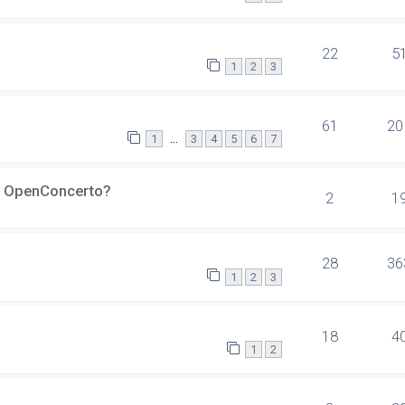
22
5
1
2
3
61
20
…
1
3
4
5
6
7
er OpenConcerto?
2
1
28
36
1
2
3
18
4
1
2