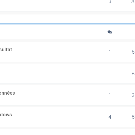
3
2
sultat
1
5
1
8
données
1
3
ndows
4
5