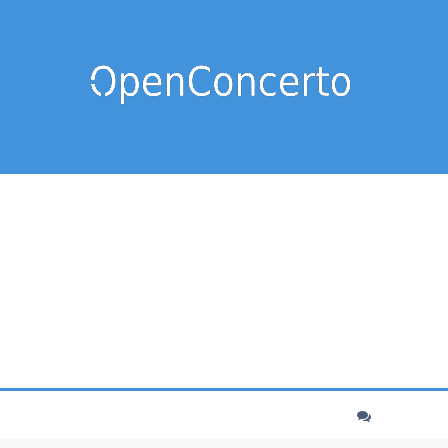
cher
echerche avancée