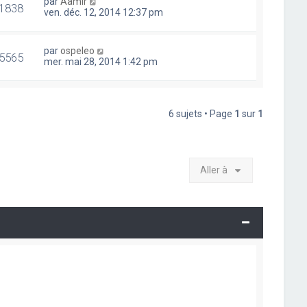
par
Aamir
1838
ven. déc. 12, 2014 12:37 pm
par
ospeleo
5565
mer. mai 28, 2014 1:42 pm
6 sujets • Page
1
sur
1
Aller à