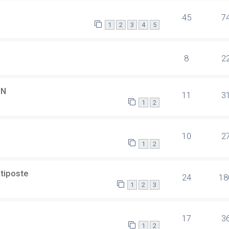
45
7
1
2
3
4
5
8
2
SN
11
3
1
2
10
2
1
2
ltiposte
24
18
1
2
3
17
3
1
2