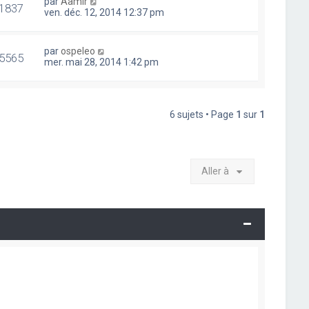
par
Aamir
1837
ven. déc. 12, 2014 12:37 pm
par
ospeleo
5565
mer. mai 28, 2014 1:42 pm
6 sujets • Page
1
sur
1
Aller à