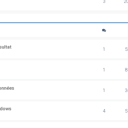
3
2
sultat
1
5
1
8
données
1
3
ndows
4
5