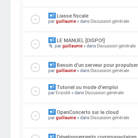
Liasse fiscale
par
guillaume
» dans
Discussion générale
LE MANUEL [DISPO!]
par
guillaume
» dans
Discussion générale
Besoin d'un serveur pour propuls
par
guillaume
» dans
Discussion générale
Tutoriel ou mode d'emploi
par
Enzo66
» dans
Discussion générale
OpenConcerto sur le cloud
par
guillaume
» dans
Discussion générale
Développements communautaires