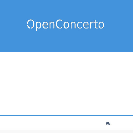
cher
echerche avancée