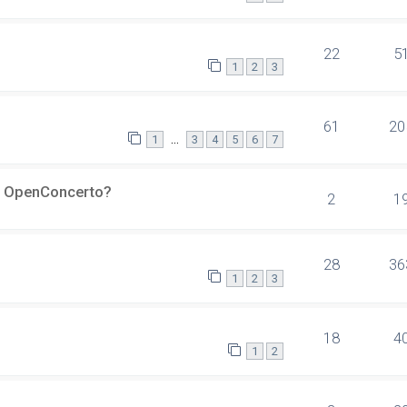
22
5
1
2
3
61
20
…
1
3
4
5
6
7
er OpenConcerto?
2
1
28
36
1
2
3
18
4
1
2