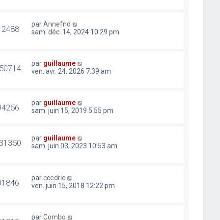
par
Annefnd
12488
sam. déc. 14, 2024 10:29 pm
par
guillaume
50714
ven. avr. 24, 2026 7:39 am
par
guillaume
94256
sam. juin 15, 2019 5:55 pm
par
guillaume
31350
sam. juin 03, 2023 10:53 am
par
ccedric
01846
ven. juin 15, 2018 12:22 pm
par
Combo