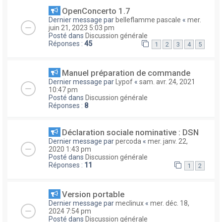
OpenConcerto 1.7
Dernier message par
belleflamme pascale
«
mer.
juin 21, 2023 5:03 pm
Posté dans
Discussion générale
Réponses :
45
1
2
3
4
5
Manuel préparation de commande
Dernier message par
Lypof
«
sam. avr. 24, 2021
10:47 pm
Posté dans
Discussion générale
Réponses :
8
Déclaration sociale nominative : DSN
Dernier message par
percoda
«
mer. janv. 22,
2020 1:43 pm
Posté dans
Discussion générale
Réponses :
11
1
2
Version portable
Dernier message par
meclinux
«
mer. déc. 18,
2024 7:54 pm
Posté dans
Discussion générale