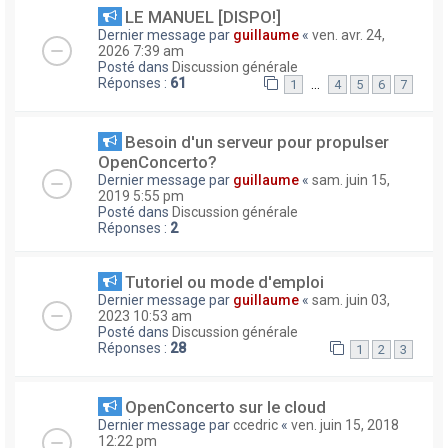
LE MANUEL [DISPO!]
Dernier message par
guillaume
«
ven. avr. 24,
2026 7:39 am
Posté dans
Discussion générale
Réponses :
61
…
1
4
5
6
7
Besoin d'un serveur pour propulser
OpenConcerto?
Dernier message par
guillaume
«
sam. juin 15,
2019 5:55 pm
Posté dans
Discussion générale
Réponses :
2
Tutoriel ou mode d'emploi
Dernier message par
guillaume
«
sam. juin 03,
2023 10:53 am
Posté dans
Discussion générale
Réponses :
28
1
2
3
OpenConcerto sur le cloud
Dernier message par
ccedric
«
ven. juin 15, 2018
12:22 pm