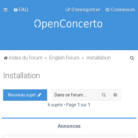
FAQ
S’enregistrer
Connexion
R
Index du forum
English forum
Installation
e
Installation
c
h
e
Rechercher
Recherch
Nouveau sujet
r
6 sujets • Page
1
sur
1
c
h
Annonces
e
r