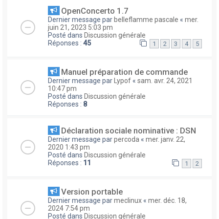
OpenConcerto 1.7
Dernier message par
belleflamme pascale
«
mer.
juin 21, 2023 5:03 pm
Posté dans
Discussion générale
Réponses :
45
1
2
3
4
5
Manuel préparation de commande
Dernier message par
Lypof
«
sam. avr. 24, 2021
10:47 pm
Posté dans
Discussion générale
Réponses :
8
Déclaration sociale nominative : DSN
Dernier message par
percoda
«
mer. janv. 22,
2020 1:43 pm
Posté dans
Discussion générale
Réponses :
11
1
2
Version portable
Dernier message par
meclinux
«
mer. déc. 18,
2024 7:54 pm
Posté dans
Discussion générale