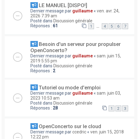
LE MANUEL [DISPO!]
Dernier message par
guillaume
«
ven. avr. 24,
2026 7:39 am
Posté dans
Discussion générale
Réponses :
61
…
1
4
5
6
7
Besoin d'un serveur pour propulser
OpenConcerto?
Dernier message par
guillaume
«
sam. juin 15,
2019 5:55 pm
Posté dans
Discussion générale
Réponses :
2
Tutoriel ou mode d'emploi
Dernier message par
guillaume
«
sam. juin 03,
2023 10:53 am
Posté dans
Discussion générale
Réponses :
28
1
2
3
OpenConcerto sur le cloud
Dernier message par
ccedric
«
ven. juin 15, 2018
12:22 pm