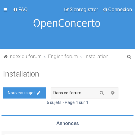
FAQ
S’enregistrer
Connexion
R
Index du forum
English forum
Installation
e
Installation
c
h
e
Rechercher
Recherch
Nouveau sujet
r
6 sujets • Page
1
sur
1
c
h
Annonces
e
r