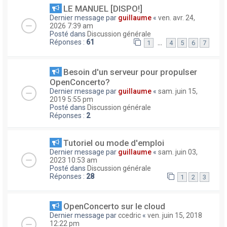
LE MANUEL [DISPO!]
Dernier message par
guillaume
«
ven. avr. 24,
2026 7:39 am
Posté dans
Discussion générale
Réponses :
61
…
1
4
5
6
7
Besoin d'un serveur pour propulser
OpenConcerto?
Dernier message par
guillaume
«
sam. juin 15,
2019 5:55 pm
Posté dans
Discussion générale
Réponses :
2
Tutoriel ou mode d'emploi
Dernier message par
guillaume
«
sam. juin 03,
2023 10:53 am
Posté dans
Discussion générale
Réponses :
28
1
2
3
OpenConcerto sur le cloud
Dernier message par
ccedric
«
ven. juin 15, 2018
12:22 pm