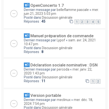
OpenConcerto 1.7
Dernier message par
belleflamme pascale
«
mer.
juin 21, 2023 5:03 pm
Posté dans
Discussion générale
Réponses :
45
1
2
3
4
5
Manuel préparation de commande
Dernier message par
Lypof
«
sam. avr. 24, 2021
10:47 pm
Posté dans
Discussion générale
Réponses :
8
Déclaration sociale nominative : DSN
Dernier message par
percoda
«
mer. janv. 22,
2020 1:43 pm
Posté dans
Discussion générale
Réponses :
11
1
2
Version portable
Dernier message par
meclinux
«
mer. déc. 18,
2024 7:54 pm
Posté dans
Discussion générale