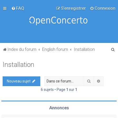
FAQ
S’enregistrer
Connexion
R
Index du forum
English forum
Installation
e
Installation
c
h
e
Rechercher
Recherch
Nouveau sujet
r
6 sujets • Page
1
sur
1
c
h
Annonces
e
r