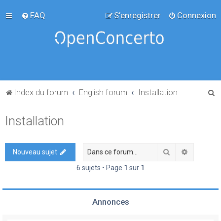
FAQ
S’enregistrer
Connexion
R
Index du forum
English forum
Installation
e
Installation
c
h
e
Rechercher
Recherch
Nouveau sujet
r
6 sujets • Page
1
sur
1
c
h
Annonces
e
r