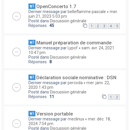
OpenConcerto 1.7
Dernier message par
belleflamme pascale
«
mer.
juin 21, 2023 5:03 pm
Posté dans
Discussion générale
Réponses :
45
1
2
3
4
5
Manuel préparation de commande
Dernier message par
Lypof
«
sam. avr. 24, 2021
10:47 pm
Posté dans
Discussion générale
Réponses :
8
Déclaration sociale nominative : DSN
Dernier message par
percoda
«
mer. janv. 22,
2020 1:43 pm
Posté dans
Discussion générale
Réponses :
11
1
2
Version portable
Dernier message par
meclinux
«
mer. déc. 18,
2024 7:54 pm
Posté dans
Discussion générale