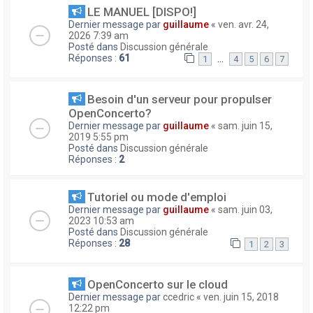
LE MANUEL [DISPO!]
Dernier message par
guillaume
«
ven. avr. 24,
2026 7:39 am
Posté dans
Discussion générale
Réponses :
61
…
1
4
5
6
7
Besoin d'un serveur pour propulser
OpenConcerto?
Dernier message par
guillaume
«
sam. juin 15,
2019 5:55 pm
Posté dans
Discussion générale
Réponses :
2
Tutoriel ou mode d'emploi
Dernier message par
guillaume
«
sam. juin 03,
2023 10:53 am
Posté dans
Discussion générale
Réponses :
28
1
2
3
OpenConcerto sur le cloud
Dernier message par
ccedric
«
ven. juin 15, 2018
12:22 pm