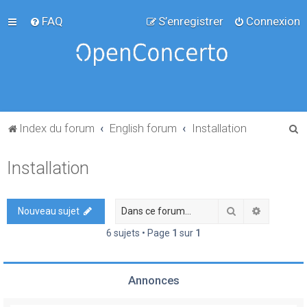
FAQ
S’enregistrer
Connexion
R
Index du forum
English forum
Installation
e
Installation
c
h
e
Rechercher
Recherch
Nouveau sujet
r
6 sujets • Page
1
sur
1
c
h
Annonces
e
r