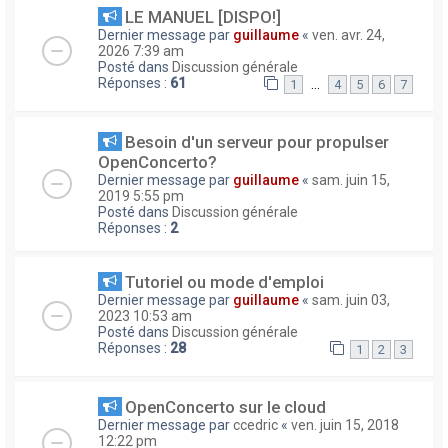
LE MANUEL [DISPO!]
Dernier message par
guillaume
«
ven. avr. 24,
2026 7:39 am
Posté dans
Discussion générale
Réponses :
61
…
1
4
5
6
7
Besoin d'un serveur pour propulser
OpenConcerto?
Dernier message par
guillaume
«
sam. juin 15,
2019 5:55 pm
Posté dans
Discussion générale
Réponses :
2
Tutoriel ou mode d'emploi
Dernier message par
guillaume
«
sam. juin 03,
2023 10:53 am
Posté dans
Discussion générale
Réponses :
28
1
2
3
OpenConcerto sur le cloud
Dernier message par
ccedric
«
ven. juin 15, 2018
12:22 pm