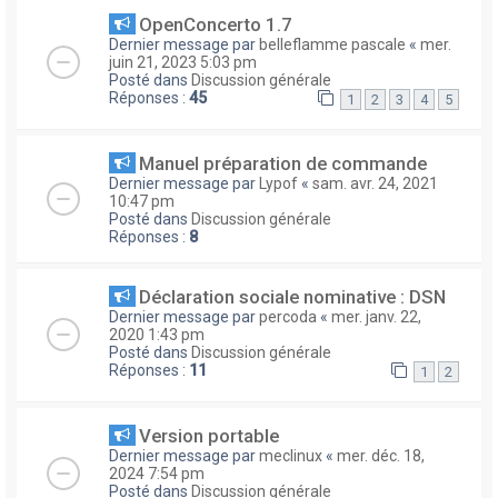
OpenConcerto 1.7
Dernier message par
belleflamme pascale
«
mer.
juin 21, 2023 5:03 pm
Posté dans
Discussion générale
Réponses :
45
1
2
3
4
5
Manuel préparation de commande
Dernier message par
Lypof
«
sam. avr. 24, 2021
10:47 pm
Posté dans
Discussion générale
Réponses :
8
Déclaration sociale nominative : DSN
Dernier message par
percoda
«
mer. janv. 22,
2020 1:43 pm
Posté dans
Discussion générale
Réponses :
11
1
2
Version portable
Dernier message par
meclinux
«
mer. déc. 18,
2024 7:54 pm
Posté dans
Discussion générale