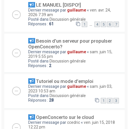
LE MANUEL [DISPO!]
Dernier message par
guillaume
«
ven. avr. 24,
2026 7:39 am
Posté dans
Discussion générale
Réponses :
61
…
1
4
5
6
7
Besoin d'un serveur pour propulser
OpenConcerto?
Dernier message par
guillaume
«
sam. juin 15,
2019 5:55 pm
Posté dans
Discussion générale
Réponses :
2
Tutoriel ou mode d'emploi
Dernier message par
guillaume
«
sam. juin 03,
2023 10:53 am
Posté dans
Discussion générale
Réponses :
28
1
2
3
OpenConcerto sur le cloud
Dernier message par
ccedric
«
ven. juin 15, 2018
12:22 pm