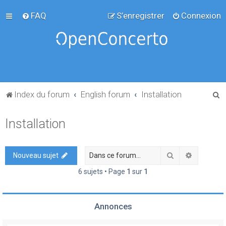
FAQ
S’enregistrer
Connexion
R
Index du forum
English forum
Installation
e
Installation
c
h
e
Rechercher
Recherch
Nouveau sujet
r
6 sujets • Page
1
sur
1
c
h
Annonces
e
r