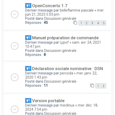
OpenConcerto 1.7
Dernier message par
belleflamme pascale
«
mer.
juin 21, 2023 5:03 pm
Posté dans
Discussion générale
Réponses :
45
1
2
3
4
5
Manuel préparation de commande
Dernier message par
Lypof
«
sam. avr. 24, 2021
10:47 pm
Posté dans
Discussion générale
Réponses :
8
Déclaration sociale nominative : DSN
Dernier message par
percoda
«
mer. janv. 22,
2020 1:43 pm
Posté dans
Discussion générale
Réponses :
11
1
2
Version portable
Dernier message par
meclinux
«
mer. déc. 18,
2024 7:54 pm
Posté dans
Discussion générale