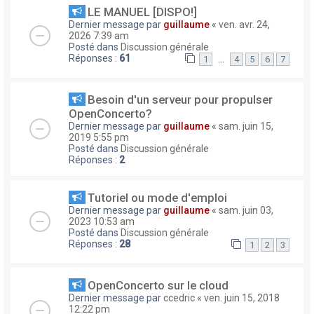
LE MANUEL [DISPO!]
Dernier message par
guillaume
«
ven. avr. 24,
2026 7:39 am
Posté dans
Discussion générale
Réponses :
61
…
1
4
5
6
7
Besoin d'un serveur pour propulser
OpenConcerto?
Dernier message par
guillaume
«
sam. juin 15,
2019 5:55 pm
Posté dans
Discussion générale
Réponses :
2
Tutoriel ou mode d'emploi
Dernier message par
guillaume
«
sam. juin 03,
2023 10:53 am
Posté dans
Discussion générale
Réponses :
28
1
2
3
OpenConcerto sur le cloud
Dernier message par
ccedric
«
ven. juin 15, 2018
12:22 pm