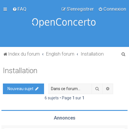
FAQ
S’enregistrer
Connexion
R
Index du forum
English forum
Installation
e
Installation
c
h
e
Rechercher
Recherch
Nouveau sujet
r
6 sujets • Page
1
sur
1
c
h
Annonces
e
r