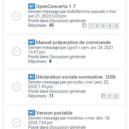
OpenConcerto 1.7
Dernier message par
belleflamme pascale
«
mer.
juin 21, 2023 5:03 pm
Posté dans
Discussion générale
Réponses :
45
1
2
3
4
5
Manuel préparation de commande
Dernier message par
Lypof
«
sam. avr. 24, 2021
10:47 pm
Posté dans
Discussion générale
Réponses :
8
Déclaration sociale nominative : DSN
Dernier message par
percoda
«
mer. janv. 22,
2020 1:43 pm
Posté dans
Discussion générale
Réponses :
11
1
2
Version portable
Dernier message par
meclinux
«
mer. déc. 18,
2024 7:54 pm
Posté dans
Discussion générale