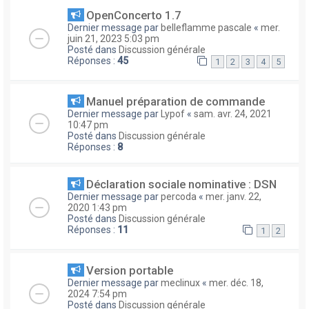
OpenConcerto 1.7
Dernier message par
belleflamme pascale
«
mer.
juin 21, 2023 5:03 pm
Posté dans
Discussion générale
Réponses :
45
1
2
3
4
5
Manuel préparation de commande
Dernier message par
Lypof
«
sam. avr. 24, 2021
10:47 pm
Posté dans
Discussion générale
Réponses :
8
Déclaration sociale nominative : DSN
Dernier message par
percoda
«
mer. janv. 22,
2020 1:43 pm
Posté dans
Discussion générale
Réponses :
11
1
2
Version portable
Dernier message par
meclinux
«
mer. déc. 18,
2024 7:54 pm
Posté dans
Discussion générale