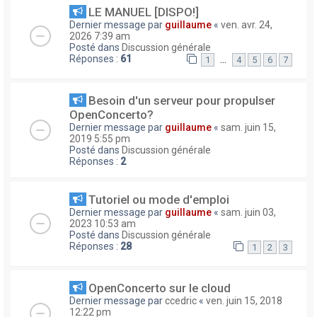
LE MANUEL [DISPO!]
Dernier message par
guillaume
«
ven. avr. 24,
2026 7:39 am
Posté dans
Discussion générale
Réponses :
61
…
1
4
5
6
7
Besoin d'un serveur pour propulser
OpenConcerto?
Dernier message par
guillaume
«
sam. juin 15,
2019 5:55 pm
Posté dans
Discussion générale
Réponses :
2
Tutoriel ou mode d'emploi
Dernier message par
guillaume
«
sam. juin 03,
2023 10:53 am
Posté dans
Discussion générale
Réponses :
28
1
2
3
OpenConcerto sur le cloud
Dernier message par
ccedric
«
ven. juin 15, 2018
12:22 pm