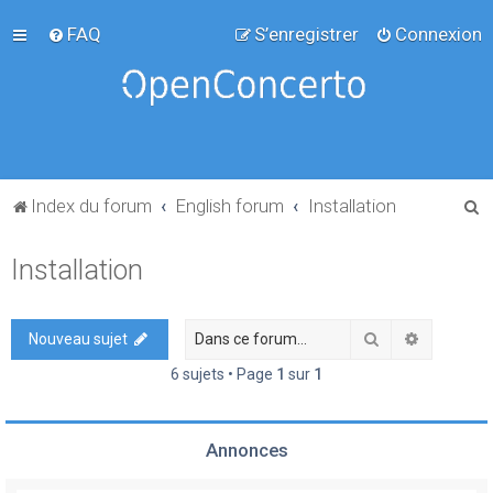
FAQ
S’enregistrer
Connexion
R
Index du forum
English forum
Installation
e
Installation
c
h
e
Rechercher
Recherch
Nouveau sujet
r
6 sujets • Page
1
sur
1
c
h
Annonces
e
r