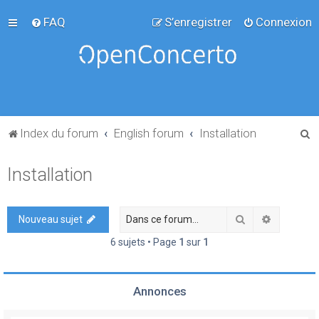
FAQ
S’enregistrer
Connexion
R
Index du forum
English forum
Installation
e
Installation
c
h
e
Rechercher
Recherch
Nouveau sujet
r
6 sujets • Page
1
sur
1
c
h
Annonces
e
r