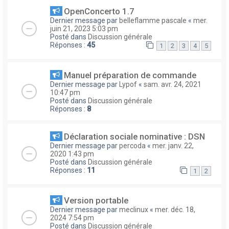
OpenConcerto 1.7
Dernier message par
belleflamme pascale
«
mer.
juin 21, 2023 5:03 pm
Posté dans
Discussion générale
Réponses :
45
1
2
3
4
5
Manuel préparation de commande
Dernier message par
Lypof
«
sam. avr. 24, 2021
10:47 pm
Posté dans
Discussion générale
Réponses :
8
Déclaration sociale nominative : DSN
Dernier message par
percoda
«
mer. janv. 22,
2020 1:43 pm
Posté dans
Discussion générale
Réponses :
11
1
2
Version portable
Dernier message par
meclinux
«
mer. déc. 18,
2024 7:54 pm
Posté dans
Discussion générale