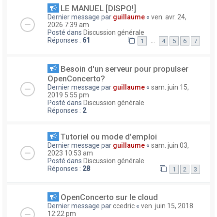
LE MANUEL [DISPO!]
Dernier message par
guillaume
«
ven. avr. 24,
2026 7:39 am
Posté dans
Discussion générale
Réponses :
61
…
1
4
5
6
7
Besoin d'un serveur pour propulser
OpenConcerto?
Dernier message par
guillaume
«
sam. juin 15,
2019 5:55 pm
Posté dans
Discussion générale
Réponses :
2
Tutoriel ou mode d'emploi
Dernier message par
guillaume
«
sam. juin 03,
2023 10:53 am
Posté dans
Discussion générale
Réponses :
28
1
2
3
OpenConcerto sur le cloud
Dernier message par
ccedric
«
ven. juin 15, 2018
12:22 pm