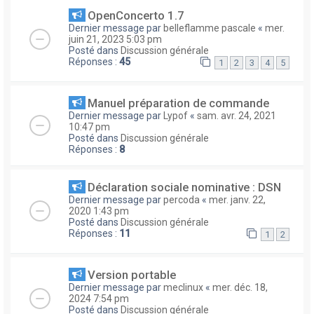
OpenConcerto 1.7
Dernier message par
belleflamme pascale
«
mer.
juin 21, 2023 5:03 pm
Posté dans
Discussion générale
Réponses :
45
1
2
3
4
5
Manuel préparation de commande
Dernier message par
Lypof
«
sam. avr. 24, 2021
10:47 pm
Posté dans
Discussion générale
Réponses :
8
Déclaration sociale nominative : DSN
Dernier message par
percoda
«
mer. janv. 22,
2020 1:43 pm
Posté dans
Discussion générale
Réponses :
11
1
2
Version portable
Dernier message par
meclinux
«
mer. déc. 18,
2024 7:54 pm
Posté dans
Discussion générale