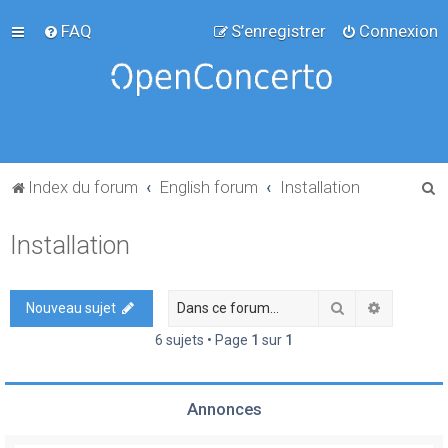
FAQ
S’enregistrer
Connexion
R
Index du forum
English forum
Installation
e
Installation
c
h
e
Rechercher
Recherch
Nouveau sujet
r
6 sujets • Page
1
sur
1
c
h
Annonces
e
r