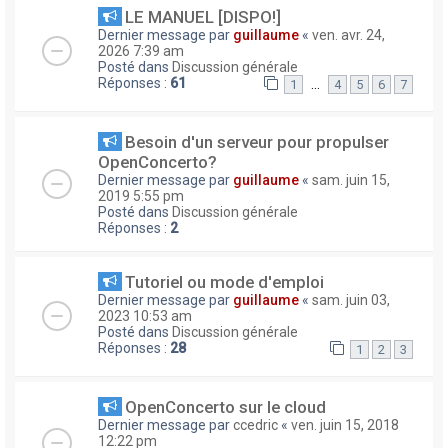
LE MANUEL [DISPO!]
Dernier message par
guillaume
«
ven. avr. 24,
2026 7:39 am
Posté dans
Discussion générale
Réponses :
61
…
1
4
5
6
7
Besoin d'un serveur pour propulser
OpenConcerto?
Dernier message par
guillaume
«
sam. juin 15,
2019 5:55 pm
Posté dans
Discussion générale
Réponses :
2
Tutoriel ou mode d'emploi
Dernier message par
guillaume
«
sam. juin 03,
2023 10:53 am
Posté dans
Discussion générale
Réponses :
28
1
2
3
OpenConcerto sur le cloud
Dernier message par
ccedric
«
ven. juin 15, 2018
12:22 pm