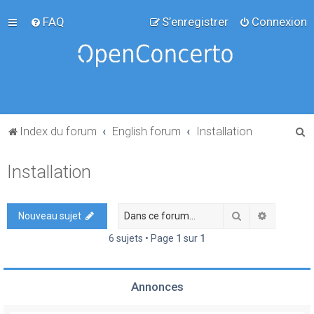
FAQ
S’enregistrer
Connexion
R
Index du forum
English forum
Installation
e
Installation
c
h
e
Rechercher
Recherch
Nouveau sujet
r
6 sujets • Page
1
sur
1
c
h
Annonces
e
r