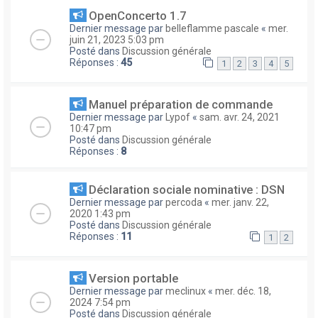
OpenConcerto 1.7
Dernier message par
belleflamme pascale
«
mer.
juin 21, 2023 5:03 pm
Posté dans
Discussion générale
Réponses :
45
1
2
3
4
5
Manuel préparation de commande
Dernier message par
Lypof
«
sam. avr. 24, 2021
10:47 pm
Posté dans
Discussion générale
Réponses :
8
Déclaration sociale nominative : DSN
Dernier message par
percoda
«
mer. janv. 22,
2020 1:43 pm
Posté dans
Discussion générale
Réponses :
11
1
2
Version portable
Dernier message par
meclinux
«
mer. déc. 18,
2024 7:54 pm
Posté dans
Discussion générale