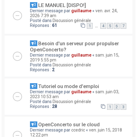
LE MANUEL [DISPO!]
Dernier message par
guillaume
«
ven. avr. 24,
2026 7:39 am
Posté dans
Discussion générale
Réponses :
61
…
1
4
5
6
7
Besoin d'un serveur pour propulser
OpenConcerto?
Dernier message par
guillaume
«
sam. juin 15,
2019 5:55 pm
Posté dans
Discussion générale
Réponses :
2
Tutoriel ou mode d'emploi
Dernier message par
guillaume
«
sam. juin 03,
2023 10:53 am
Posté dans
Discussion générale
Réponses :
28
1
2
3
OpenConcerto sur le cloud
Dernier message par
ccedric
«
ven. juin 15, 2018
12:22 pm