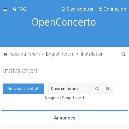
FAQ
S’enregistrer
Connexion
R
Index du forum
English forum
Installation
e
Installation
c
h
e
Rechercher
Recherch
Nouveau sujet
r
6 sujets • Page
1
sur
1
c
h
Annonces
e
r