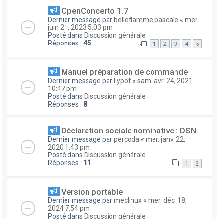
OpenConcerto 1.7
Dernier message par
belleflamme pascale
«
mer.
juin 21, 2023 5:03 pm
Posté dans
Discussion générale
Réponses :
45
1
2
3
4
5
Manuel préparation de commande
Dernier message par
Lypof
«
sam. avr. 24, 2021
10:47 pm
Posté dans
Discussion générale
Réponses :
8
Déclaration sociale nominative : DSN
Dernier message par
percoda
«
mer. janv. 22,
2020 1:43 pm
Posté dans
Discussion générale
Réponses :
11
1
2
Version portable
Dernier message par
meclinux
«
mer. déc. 18,
2024 7:54 pm
Posté dans
Discussion générale