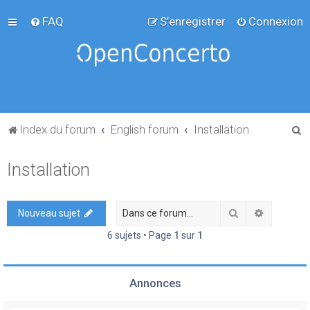
FAQ
S’enregistrer
Connexion
R
Index du forum
English forum
Installation
e
Installation
c
h
e
Rechercher
Recherch
Nouveau sujet
r
6 sujets • Page
1
sur
1
c
h
Annonces
e
r