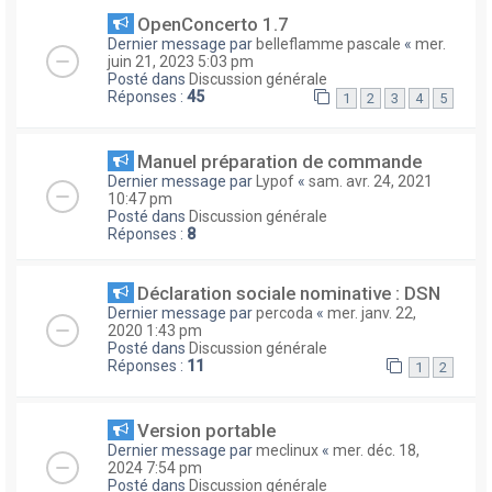
OpenConcerto 1.7
Dernier message par
belleflamme pascale
«
mer.
juin 21, 2023 5:03 pm
Posté dans
Discussion générale
Réponses :
45
1
2
3
4
5
Manuel préparation de commande
Dernier message par
Lypof
«
sam. avr. 24, 2021
10:47 pm
Posté dans
Discussion générale
Réponses :
8
Déclaration sociale nominative : DSN
Dernier message par
percoda
«
mer. janv. 22,
2020 1:43 pm
Posté dans
Discussion générale
Réponses :
11
1
2
Version portable
Dernier message par
meclinux
«
mer. déc. 18,
2024 7:54 pm
Posté dans
Discussion générale