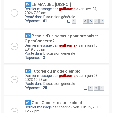
LE MANUEL [DISPO!]
Dernier message par
guillaume
«
ven. avr. 24,
2026 7:39 am
Posté dans
Discussion générale
Réponses :
61
…
1
4
5
6
7
Besoin d'un serveur pour propulser
OpenConcerto?
Dernier message par
guillaume
«
sam. juin 15,
2019 5:55 pm
Posté dans
Discussion générale
Réponses :
2
Tutoriel ou mode d'emploi
Dernier message par
guillaume
«
sam. juin 03,
2023 10:53 am
Posté dans
Discussion générale
Réponses :
28
1
2
3
OpenConcerto sur le cloud
Dernier message par
ccedric
«
ven. juin 15, 2018
12:22 pm