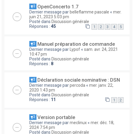
OpenConcerto 1.7
Dernier message par
belleflamme pascale
«
mer.
juin 21, 2023 5:03 pm
Posté dans
Discussion générale
Réponses :
45
1
2
3
4
5
Manuel préparation de commande
Dernier message par
Lypof
«
sam. avr. 24, 2021
10:47 pm
Posté dans
Discussion générale
Réponses :
8
Déclaration sociale nominative : DSN
Dernier message par
percoda
«
mer. janv. 22,
2020 1:43 pm
Posté dans
Discussion générale
Réponses :
11
1
2
Version portable
Dernier message par
meclinux
«
mer. déc. 18,
2024 7:54 pm
Posté dans
Discussion générale