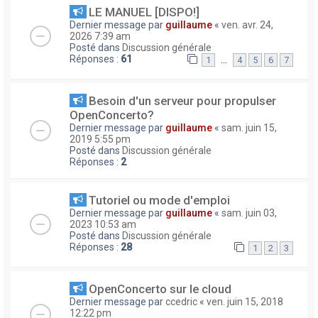
LE MANUEL [DISPO!]
Dernier message par
guillaume
«
ven. avr. 24,
2026 7:39 am
Posté dans
Discussion générale
Réponses :
61
…
1
4
5
6
7
Besoin d'un serveur pour propulser
OpenConcerto?
Dernier message par
guillaume
«
sam. juin 15,
2019 5:55 pm
Posté dans
Discussion générale
Réponses :
2
Tutoriel ou mode d'emploi
Dernier message par
guillaume
«
sam. juin 03,
2023 10:53 am
Posté dans
Discussion générale
Réponses :
28
1
2
3
OpenConcerto sur le cloud
Dernier message par
ccedric
«
ven. juin 15, 2018
12:22 pm