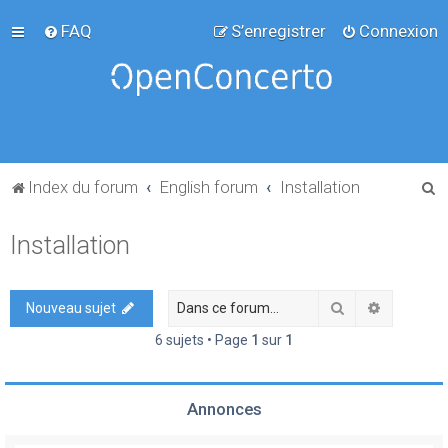
FAQ
S’enregistrer
Connexion
R
Index du forum
English forum
Installation
e
Installation
c
h
e
Rechercher
Recherch
Nouveau sujet
r
6 sujets • Page
1
sur
1
c
h
Annonces
e
r