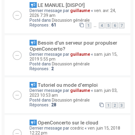
LE MANUEL [DISPO!]
Dernier message par
guillaume
«
ven. avr. 24,
2026 7:39 am
Posté dans
Discussion générale
Réponses :
61
…
1
4
5
6
7
Besoin d'un serveur pour propulser
OpenConcerto?
Dernier message par
guillaume
«
sam. juin 15,
2019 5:55 pm
Posté dans
Discussion générale
Réponses :
2
Tutoriel ou mode d'emploi
Dernier message par
guillaume
«
sam. juin 03,
2023 10:53 am
Posté dans
Discussion générale
Réponses :
28
1
2
3
OpenConcerto sur le cloud
Dernier message par
ccedric
«
ven. juin 15, 2018
12:22 pm