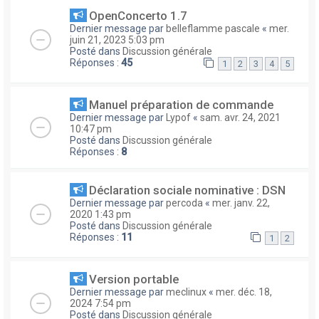
OpenConcerto 1.7
Dernier message par
belleflamme pascale
«
mer.
juin 21, 2023 5:03 pm
Posté dans
Discussion générale
Réponses :
45
1
2
3
4
5
Manuel préparation de commande
Dernier message par
Lypof
«
sam. avr. 24, 2021
10:47 pm
Posté dans
Discussion générale
Réponses :
8
Déclaration sociale nominative : DSN
Dernier message par
percoda
«
mer. janv. 22,
2020 1:43 pm
Posté dans
Discussion générale
Réponses :
11
1
2
Version portable
Dernier message par
meclinux
«
mer. déc. 18,
2024 7:54 pm
Posté dans
Discussion générale