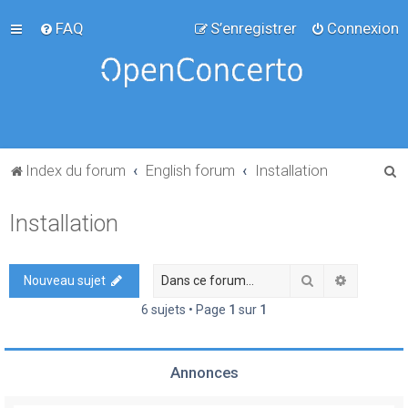
FAQ
S’enregistrer
Connexion
R
Index du forum
English forum
Installation
e
Installation
c
h
e
Rechercher
Recherch
Nouveau sujet
r
6 sujets • Page
1
sur
1
c
h
Annonces
e
r