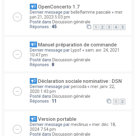
OpenConcerto 1.7
Dernier message par
belleflamme pascale
«
mer.
juin 21, 2023 5:03 pm
Posté dans
Discussion générale
Réponses :
45
1
2
3
4
5
Manuel préparation de commande
Dernier message par
Lypof
«
sam. avr. 24, 2021
10:47 pm
Posté dans
Discussion générale
Réponses :
8
Déclaration sociale nominative : DSN
Dernier message par
percoda
«
mer. janv. 22,
2020 1:43 pm
Posté dans
Discussion générale
Réponses :
11
1
2
Version portable
Dernier message par
meclinux
«
mer. déc. 18,
2024 7:54 pm
Posté dans
Discussion générale