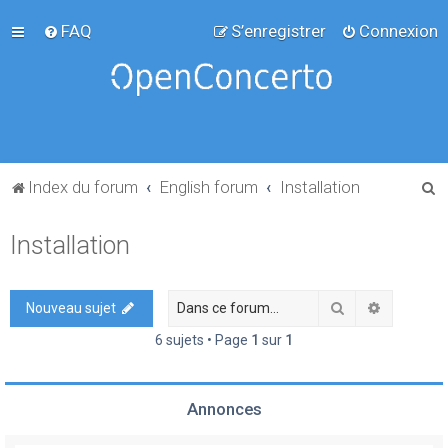
FAQ
S’enregistrer
Connexion
R
Index du forum
English forum
Installation
e
Installation
c
h
e
Rechercher
Recherch
Nouveau sujet
r
6 sujets • Page
1
sur
1
c
h
Annonces
e
r