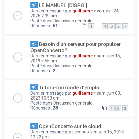
LE MANUEL [DISPO!]
Dernier message par
guillaume
«
ven. avr. 24,
2026 7:39 am
Posté dans
Discussion générale
Réponses :
61
…
1
4
5
6
7
Besoin d'un serveur pour propulser
OpenConcerto?
Dernier message par
guillaume
«
sam. juin 15,
2019 5:55 pm
Posté dans
Discussion générale
Réponses :
2
Tutoriel ou mode d'emploi
Dernier message par
guillaume
«
sam. juin 03,
2023 10:53 am
Posté dans
Discussion générale
Réponses :
28
1
2
3
OpenConcerto sur le cloud
Dernier message par
ccedric
«
ven. juin 15, 2018
12:22 pm