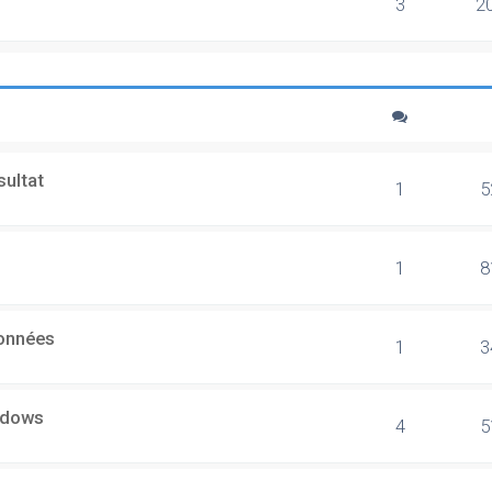
3
2
sultat
1
5
1
8
données
1
3
ndows
4
5