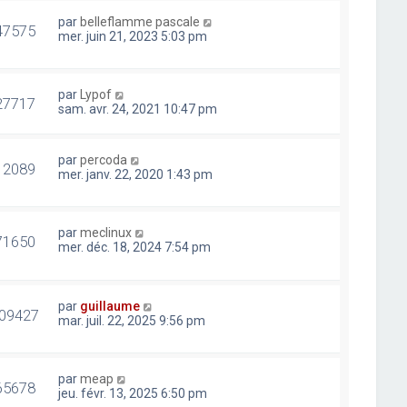
par
belleflamme pascale
47575
mer. juin 21, 2023 5:03 pm
par
Lypof
27717
sam. avr. 24, 2021 10:47 pm
par
percoda
12089
mer. janv. 22, 2020 1:43 pm
par
meclinux
71650
mer. déc. 18, 2024 7:54 pm
par
guillaume
09427
mar. juil. 22, 2025 9:56 pm
par
meap
65678
jeu. févr. 13, 2025 6:50 pm