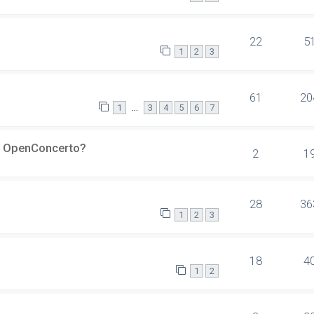
22
5
1
2
3
61
20
…
1
3
4
5
6
7
er OpenConcerto?
2
1
28
36
1
2
3
18
4
1
2