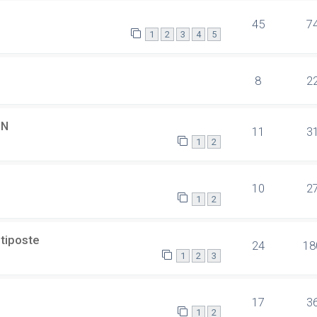
45
7
1
2
3
4
5
8
2
SN
11
3
1
2
10
2
1
2
ltiposte
24
18
1
2
3
17
3
1
2