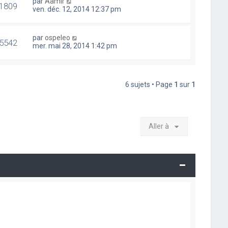
par
Aamir
1809
ven. déc. 12, 2014 12:37 pm
par
ospeleo
5542
mer. mai 28, 2014 1:42 pm
6 sujets • Page
1
sur
1
Aller à