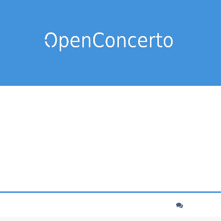
cher
echerche avancée