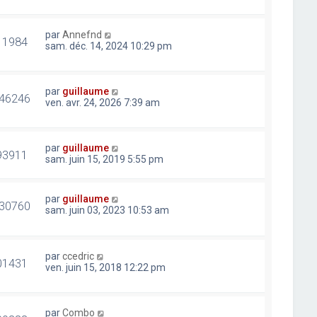
par
Annefnd
11984
sam. déc. 14, 2024 10:29 pm
par
guillaume
46246
ven. avr. 24, 2026 7:39 am
par
guillaume
93911
sam. juin 15, 2019 5:55 pm
par
guillaume
30760
sam. juin 03, 2023 10:53 am
par
ccedric
01431
ven. juin 15, 2018 12:22 pm
par
Combo