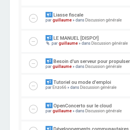
Liasse fiscale
par
guillaume
» dans
Discussion générale
LE MANUEL [DISPO!]
par
guillaume
» dans
Discussion générale
Besoin d'un serveur pour propuls
par
guillaume
» dans
Discussion générale
Tutoriel ou mode d'emploi
par
Enzo66
» dans
Discussion générale
OpenConcerto sur le cloud
par
guillaume
» dans
Discussion générale
Développements communautaires