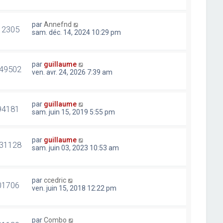
par
Annefnd
12305
sam. déc. 14, 2024 10:29 pm
par
guillaume
49502
ven. avr. 24, 2026 7:39 am
par
guillaume
94181
sam. juin 15, 2019 5:55 pm
par
guillaume
31128
sam. juin 03, 2023 10:53 am
par
ccedric
01706
ven. juin 15, 2018 12:22 pm
par
Combo