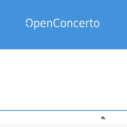
cher
echerche avancée