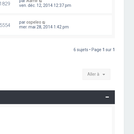
par
Aamir
1829
ven. déc. 12, 2014 12:37 pm
par
ospeleo
5554
mer. mai 28, 2014 1:42 pm
6 sujets • Page
1
sur
1
Aller à