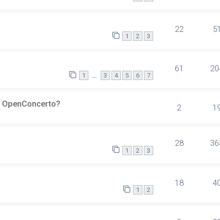
22
5
1
2
3
61
20
…
1
3
4
5
6
7
er OpenConcerto?
2
1
28
36
1
2
3
18
4
1
2