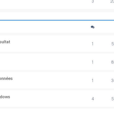
3
2
sultat
1
5
1
8
données
1
3
ndows
4
5