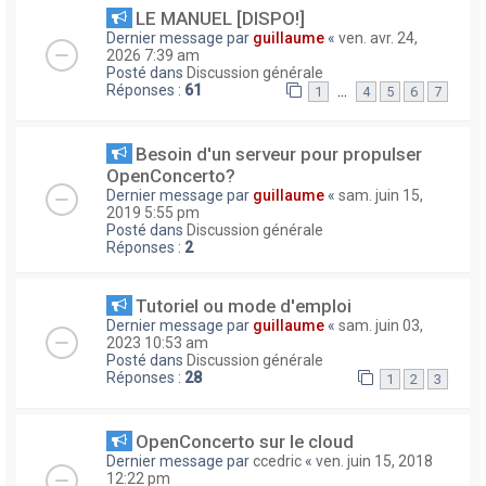
LE MANUEL [DISPO!]
Dernier message par
guillaume
«
ven. avr. 24,
2026 7:39 am
Posté dans
Discussion générale
Réponses :
61
…
1
4
5
6
7
Besoin d'un serveur pour propulser
OpenConcerto?
Dernier message par
guillaume
«
sam. juin 15,
2019 5:55 pm
Posté dans
Discussion générale
Réponses :
2
Tutoriel ou mode d'emploi
Dernier message par
guillaume
«
sam. juin 03,
2023 10:53 am
Posté dans
Discussion générale
Réponses :
28
1
2
3
OpenConcerto sur le cloud
Dernier message par
ccedric
«
ven. juin 15, 2018
12:22 pm