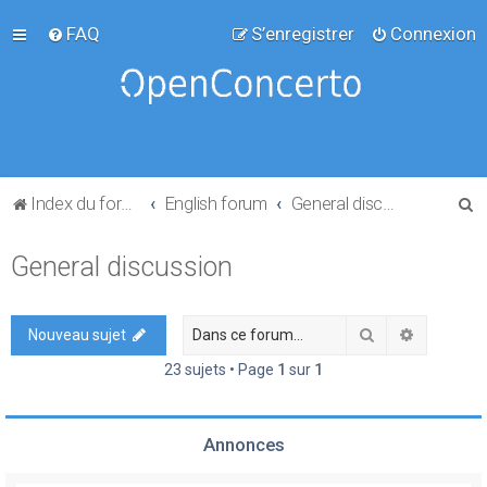
FAQ
S’enregistrer
Connexion
R
Index du forum
English forum
General discussion
e
General discussion
c
h
e
Rechercher
Recherch
Nouveau sujet
r
23 sujets • Page
1
sur
1
c
h
Annonces
e
r