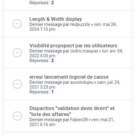
Réponses :
2
Length & Width display
Dernier message par
nkdpuzzle
«
ven. mai 24,
2024 1:15 pm
Visibilité propspect par les utilisateurs
Dernier message par
cedric.maupas
«
lun. avr. 04,
2022 4:05 pm
Réponses :
2
erreur lancement logiciel de caisse
Dernier message par
aucoindujeu
«
sam. juil. 24,
2021 3:23 pm
Réponses :
1
Disparition "validation devis direct" et
"liste des affaires"
Dernier message par
Fabien38
«
ven. mai 21,
2021 6:16 am