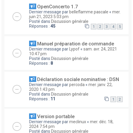
OpenConcerto 1.7
Dernier message par
belleflamme pascale
«
mer.
juin 21, 2023 5:03 pm
Posté dans
Discussion générale
Réponses :
45
1
2
3
4
5
Manuel préparation de commande
Dernier message par
Lypof
«
sam. avr. 24, 2021
10:47 pm
Posté dans
Discussion générale
Réponses :
8
Déclaration sociale nominative : DSN
Dernier message par
percoda
«
mer. janv. 22,
2020 1:43 pm
Posté dans
Discussion générale
Réponses :
11
1
2
Version portable
Dernier message par
meclinux
«
mer. déc. 18,
2024 7:54 pm
Posté dans
Discussion générale