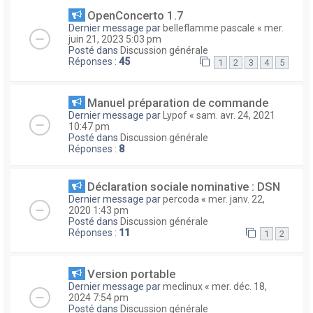
OpenConcerto 1.7
Dernier message par
belleflamme pascale
«
mer.
juin 21, 2023 5:03 pm
Posté dans
Discussion générale
Réponses :
45
1
2
3
4
5
Manuel préparation de commande
Dernier message par
Lypof
«
sam. avr. 24, 2021
10:47 pm
Posté dans
Discussion générale
Réponses :
8
Déclaration sociale nominative : DSN
Dernier message par
percoda
«
mer. janv. 22,
2020 1:43 pm
Posté dans
Discussion générale
Réponses :
11
1
2
Version portable
Dernier message par
meclinux
«
mer. déc. 18,
2024 7:54 pm
Posté dans
Discussion générale