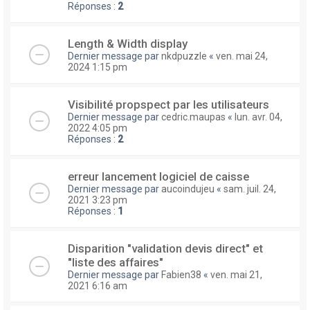
Réponses :
2
Length & Width display
Dernier message par
nkdpuzzle
«
ven. mai 24,
2024 1:15 pm
Visibilité propspect par les utilisateurs
Dernier message par
cedric.maupas
«
lun. avr. 04,
2022 4:05 pm
Réponses :
2
erreur lancement logiciel de caisse
Dernier message par
aucoindujeu
«
sam. juil. 24,
2021 3:23 pm
Réponses :
1
Disparition "validation devis direct" et
"liste des affaires"
Dernier message par
Fabien38
«
ven. mai 21,
2021 6:16 am