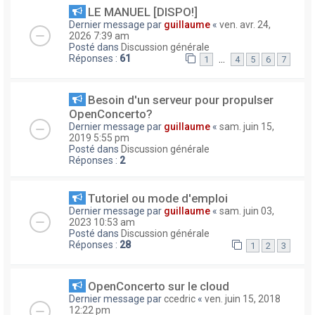
LE MANUEL [DISPO!]
Dernier message par
guillaume
«
ven. avr. 24,
2026 7:39 am
Posté dans
Discussion générale
Réponses :
61
…
1
4
5
6
7
Besoin d'un serveur pour propulser
OpenConcerto?
Dernier message par
guillaume
«
sam. juin 15,
2019 5:55 pm
Posté dans
Discussion générale
Réponses :
2
Tutoriel ou mode d'emploi
Dernier message par
guillaume
«
sam. juin 03,
2023 10:53 am
Posté dans
Discussion générale
Réponses :
28
1
2
3
OpenConcerto sur le cloud
Dernier message par
ccedric
«
ven. juin 15, 2018
12:22 pm