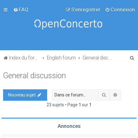
FAQ
S’enregistrer
Connexion
R
Index du forum
English forum
General discussion
e
General discussion
c
h
e
Rechercher
Recherch
Nouveau sujet
r
23 sujets • Page
1
sur
1
c
h
Annonces
e
r