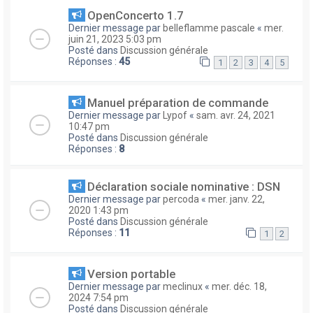
OpenConcerto 1.7
Dernier message par
belleflamme pascale
«
mer.
juin 21, 2023 5:03 pm
Posté dans
Discussion générale
Réponses :
45
1
2
3
4
5
Manuel préparation de commande
Dernier message par
Lypof
«
sam. avr. 24, 2021
10:47 pm
Posté dans
Discussion générale
Réponses :
8
Déclaration sociale nominative : DSN
Dernier message par
percoda
«
mer. janv. 22,
2020 1:43 pm
Posté dans
Discussion générale
Réponses :
11
1
2
Version portable
Dernier message par
meclinux
«
mer. déc. 18,
2024 7:54 pm
Posté dans
Discussion générale