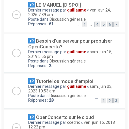
LE MANUEL [DISPO!]
Dernier message par
guillaume
«
ven. avr. 24,
2026 7:39 am
Posté dans
Discussion générale
Réponses :
61
…
1
4
5
6
7
Besoin d'un serveur pour propulser
OpenConcerto?
Dernier message par
guillaume
«
sam. juin 15,
2019 5:55 pm
Posté dans
Discussion générale
Réponses :
2
Tutoriel ou mode d'emploi
Dernier message par
guillaume
«
sam. juin 03,
2023 10:53 am
Posté dans
Discussion générale
Réponses :
28
1
2
3
OpenConcerto sur le cloud
Dernier message par
ccedric
«
ven. juin 15, 2018
12:22 pm