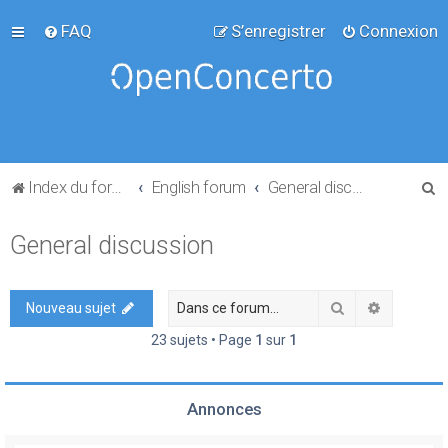
FAQ
S’enregistrer
Connexion
R
Index du forum
English forum
General discussion
e
General discussion
c
h
e
Rechercher
Recherch
Nouveau sujet
r
23 sujets • Page
1
sur
1
c
h
Annonces
e
r