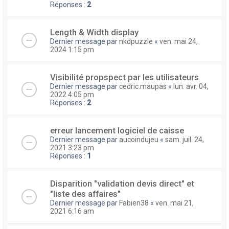
Réponses :
2
Length & Width display
Dernier message par
nkdpuzzle
«
ven. mai 24,
2024 1:15 pm
Visibilité propspect par les utilisateurs
Dernier message par
cedric.maupas
«
lun. avr. 04,
2022 4:05 pm
Réponses :
2
erreur lancement logiciel de caisse
Dernier message par
aucoindujeu
«
sam. juil. 24,
2021 3:23 pm
Réponses :
1
Disparition "validation devis direct" et
"liste des affaires"
Dernier message par
Fabien38
«
ven. mai 21,
2021 6:16 am